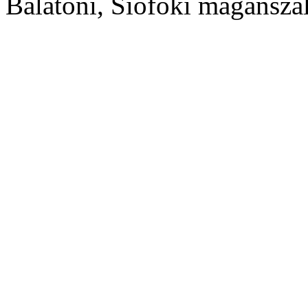
Balatoni, Siófoki magánszál