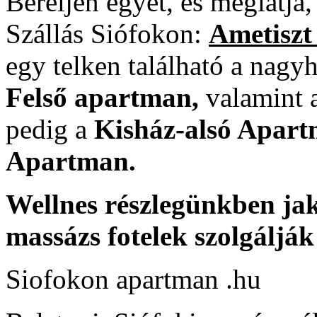
Béreljen egyet, és meglátja,
Szállás Siófokon:
Ametiszt
egy telken található a nag
Felső apartman,
valamint 
pedig a
Kisház-alsó Apar
Apartman.
Wellnes részlegünkben jak
massázs fotelek szolgáljá
Siofokon apartman .hu