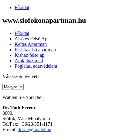
Főoldal
www.siofokonapartman.hu
Főoldal
Alsó és Felső Ap.
Kettes Apartman
Kisház-alsó apartman
Kisház-felső ap.
Árak, házirend
Foglalás, adatvédelem
Válasszon nyelvet!
Wählen Sie Sprache!
Dr. Tóth Ferenc
8600,
Siófok, Váci Mihály u. 5.
Tel/Fax: +36/20/351-1171
E-mail:
drtofe@invitel.hu