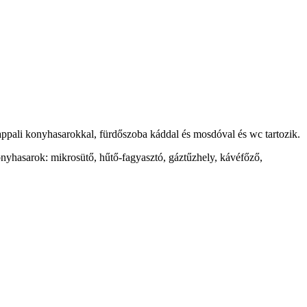
appali konyhasarokkal, fürdőszoba káddal és mosdóval és wc tartozik.
onyhasarok: mikrosütő, hűtő-fagyasztó, gáztűzhely, kávéfőző,