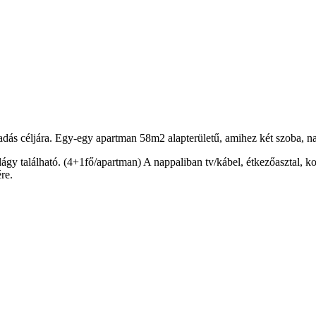
adás céljára. Egy-egy apartman 58m2 alapterületű, amihez két szoba, n
ágy található. (4+1fő/apartman) A nappaliban tv/kábel, étkezőasztal, k
re.