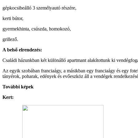
gépkocsibeálló 3 személyautó részére,
kerti bútor,
gyermekhinta, csúszda, homokozó,
grillező.
A belső elrendezés:
Családi házunkban két különálló apartmant alakítottunk ki vendégfog
Az egyik szobában franciaágy, a másikban egy franciaágy és egy fotel
tányérok, poharak, edények és evőeszköz áll a vendégek rendelkezésé
További képek
Kert: